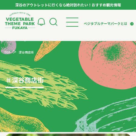
深谷のアウトレットに行くなら絶対訪れたい！おすすめ観光情報
ベジタブルテーマパーク フカヤ VEGETABLE T
ベジタブルテーマパークとは
トップページ
ベジタブルテーマパークとは
検索
TOP
深谷商店街
VTPキャストミーティング
モデルコース
パートナー企業について
市長インタビュー
生産者インタビュー
スポット
アンバサダー
お役立ち情報
＃
深谷商店街
イベント
レシピ集
体験
特集記事