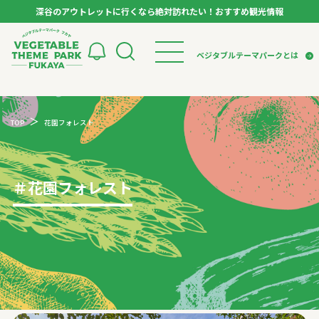
深谷のアウトレットに行くなら絶対訪れたい！おすすめ観光情報
ベジタブルテーマパーク フカヤ VEGETABLE T
ベジタブルテーマパークとは
トップページ
ベジタブルテーマパークとは
検索
TOP
花園フォレスト
VTPキャストミーティング
モデルコース
パートナー企業について
市長インタビュー
生産者インタビュー
スポット
アンバサダー
お役立ち情報
＃
花園フォレスト
イベント
レシピ集
体験
特集記事