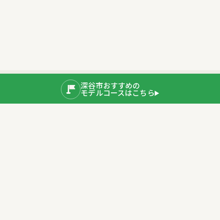
深谷市おすすめの
モデルコースはこちら
公式SNS
運営者情報
埼玉県深谷市産業ブランド推進室
〒366-8501 埼玉県深谷市仲町11-1
TEL：048-577-3819
公式サイト
プライバシーポリシー
深谷市ホームページ
Copyright © 2020 Fukaya City. All rights Reserved.