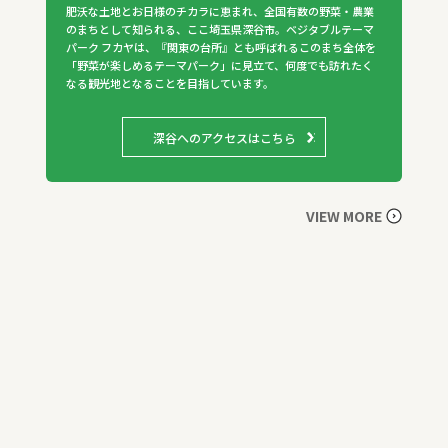
肥沃な土地とお日様のチカラに恵まれ、全国有数の野菜・農業
のまちとして知られる、ここ埼玉県深谷市。ベジタブルテーマ
パーク フカヤは、『関東の台所』とも呼ばれるこのまち全体を
「野菜が楽しめるテーマパーク」に見立て、何度でも訪れたく
なる観光地となることを目指しています。
深谷へのアクセスはこちら
VIEW MORE