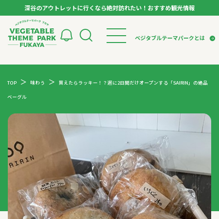
深谷のアウトレットに行くなら絶対訪れたい！おすすめ観光情報
ベジタブルテーマパーク フカヤ VEGETABLE T
ベジタブルテーマパークとは
トップページ
ベジタブルテーマパークとは
検索
TOP
味わう
買えたらラッキー！？週に2日間だけオープンする「SAIRIN」の絶品
VTPキャストミーティング
モデルコース
パートナー企業について
ベーグル
市長インタビュー
生産者インタビュー
スポット
アンバサダー
お役立ち情報
イベント
レシピ集
体験
特集記事