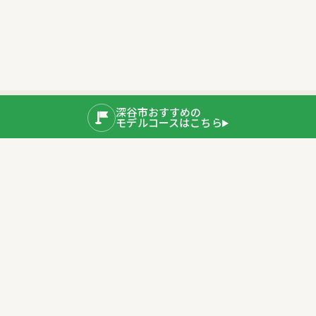
深谷市おすすめの
モデルコースはこちら
公式SNS
運営者情報
埼玉県深谷市産業ブランド推進室
〒366-8501 埼玉県深谷市仲町11-1
TEL：048-577-3819
公式サイト
プライバシーポリシー
深谷市ホームページ
Copyright © 2020 Fukaya City. All rights Reserved.