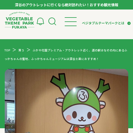
深谷のアウトレットに行くなら絶対訪れたい！おすすめ観光情報
ベジタブルテーマパーク フカヤ VEGETABLE T
ベジタブルテーマパークとは
トップページ
ベジタブルテーマパークとは
検索
TOP
買う
ふかや花園プレミアム・アウトレット近く、道の駅はなぞの内にあるふ
VTPキャストミーティング
モデルコース
パートナー企業について
っかちゃんの聖地、ふっかちゃんミュージアムは深谷土産におすすめ！
市長インタビュー
生産者インタビュー
スポット
アンバサダー
お役立ち情報
イベント
レシピ集
体験
特集記事