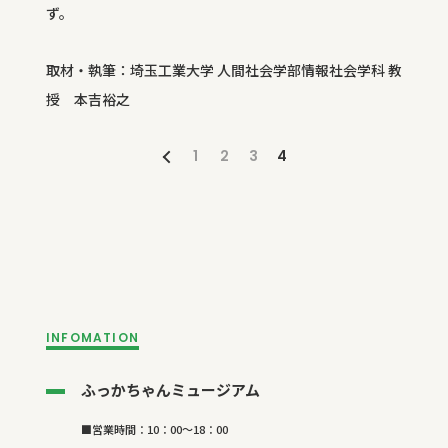
ず。
取材・執筆：埼玉工業大学 人間社会学部情報社会学科 教
授 本吉裕之
1
2
3
4
INFOMATION
ふっかちゃんミュージアム
■営業時間：10：
00
～
18
：
00