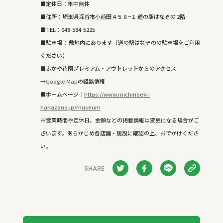
■定休日：年中無休
■住所：
埼玉県深谷市小前田４５８−１ 道の駅はなぞの 2階
■
TEL
：
048-584-5225
■駐車場： 敷地内にあります（道の駅はなぞのの駐車場をご利用
ください）
■ふかや花園プレミアム・アウトレットからのアクセス
→
Google Map
の経路情報
■ホームページ：
https://www.michinoeki-
hanazono.jp/museum
※営業時間や定休日、金額などの掲載情報は変更になる場合がご
ざいます。あらかじめ各店舗・施設に確認の上、おでかけくださ
い。
SHARE