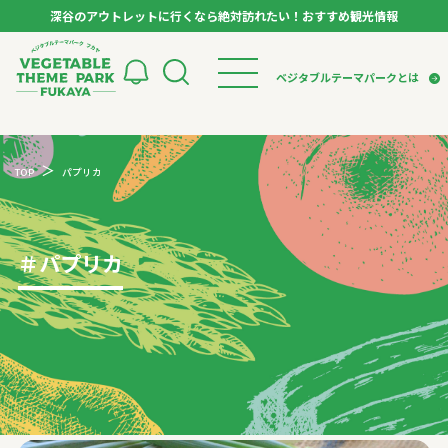
深谷のアウトレットに行くなら絶対訪れたい！おすすめ観光情報
ベジタブルテーマパーク フカヤ VEGETABLE T
ベジタブルテーマパークとは
トップページ
ベジタブルテーマパークとは
検索
TOP
パプリカ
VTPキャストミーティング
モデルコース
パートナー企業について
市長インタビュー
生産者インタビュー
スポット
アンバサダー
お役立ち情報
＃
パプリカ
イベント
レシピ集
体験
特集記事