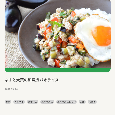
なすと大葉の和風ガパオライス
2021.09.24
なす
ニンニク
パプリカ
ふかやさい
ふかやさいレシピ
大葉
玉ねぎ