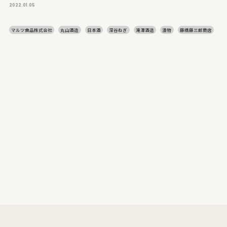
2022.01.05
マルツ食品株式会社
丸山酒造
日本酒
深谷ねぎ
滝澤酒造
漬物
藤橋藤三郎商店