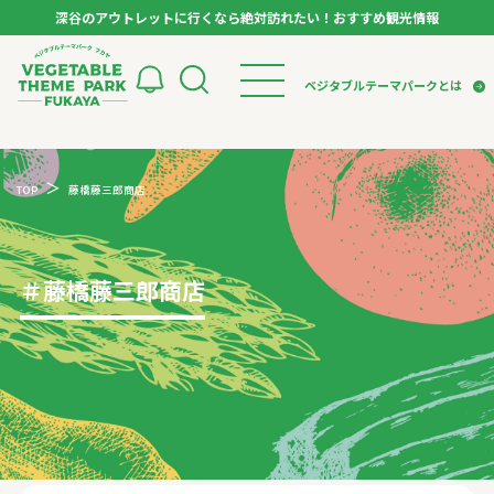
深谷のアウトレットに行くなら絶対訪れたい！おすすめ観光情報
ベジタブルテーマパーク フカヤ VEGETABLE T
ベジタブルテーマパークとは
トップページ
ベジタブルテーマパークとは
検索
TOP
藤橋藤三郎商店
VTPキャストミーティング
モデルコース
パートナー企業について
市長インタビュー
生産者インタビュー
スポット
アンバサダー
お役立ち情報
＃
藤橋藤三郎商店
イベント
レシピ集
体験
特集記事