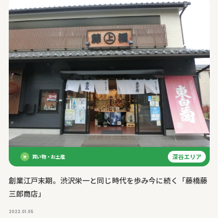
深谷エリア
買い物・お土産
創業江戸末期。渋沢栄一と同じ時代を歩み今に続く「藤橋藤
三郎商店」
2022.01.05