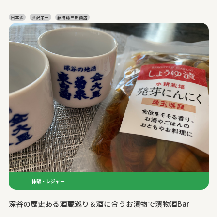
日本酒
渋沢栄一
藤橋藤三郎商店
体験・レジャー
深谷の歴史ある酒蔵巡り＆酒に合うお漬物で漬物酒Bar