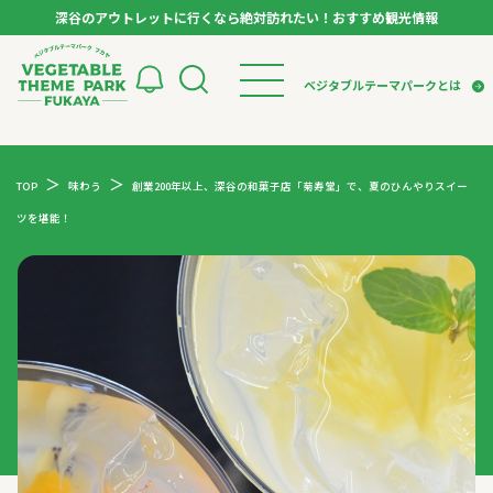
深谷のアウトレットに行くなら絶対訪れたい！おすすめ観光情報
ベジタブルテーマパーク フカヤ VEGETABLE T
ベジタブルテーマパークとは
トップページ
ベジタブルテーマパークとは
検索
TOP
味わう
創業200年以上、深谷の和菓子店「菊寿堂」で、夏のひんやりスイー
VTPキャストミーティング
モデルコース
パートナー企業について
ツを堪能！
市長インタビュー
生産者インタビュー
スポット
アンバサダー
お役立ち情報
イベント
レシピ集
体験
特集記事