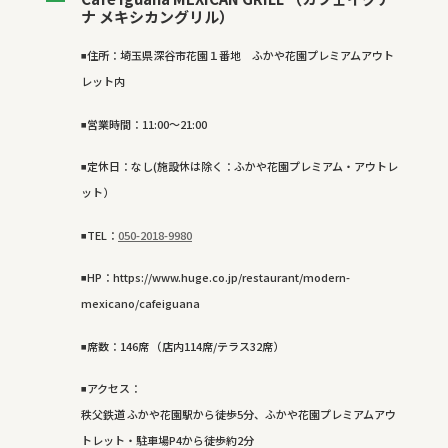
ナ メキシカングリル）
◾️住所：埼玉県深谷市花園１番地 ふかや花園プレミアムアウト
レット内
◾️営業時間：11:00〜21:00
◾️定休日：なし(施設休は除く：ふかや花園プレミアム・アウトレ
ット）
◾️TEL：
050-2018-9980
◾️HP：https://www.huge.co.jp/restaurant/modern-
mexicano/cafeiguana
◾️席数：146席 （店内114席/テラス32席）
◾️アクセス：
秩父鉄道 ふかや花園駅から徒歩5分、ふかや花園プレミアムアウ
トレット・駐車場P4から徒歩約2分