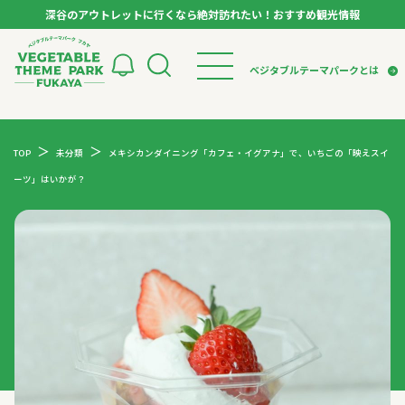
深谷のアウトレットに行くなら絶対訪れたい！おすすめ観光情報
ベジタブルテーマパーク フカヤ VEGETABLE T
ベジタブルテーマパークとは
トップページ
ベジタブルテーマパークとは
検索
TOP
未分類
メキシカンダイニング「カフェ・イグアナ」で、いちごの「映えスイ
VTPキャストミーティング
モデルコース
パートナー企業について
ーツ」はいかが？
市長インタビュー
生産者インタビュー
スポット
アンバサダー
お役立ち情報
イベント
レシピ集
体験
特集記事