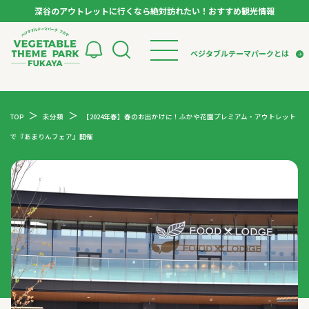
深谷のアウトレットに行くなら絶対訪れたい！おすすめ観光情報
ベジタブルテーマパーク フカヤ VEGETABLE T
ベジタブルテーマパークとは
トップページ
ベジタブルテーマパークとは
検索
TOP
未分類
【2024年春】春のお出かけに！ふかや花園プレミアム・アウトレット
VTPキャストミーティング
モデルコース
パートナー企業について
で『あまりんフェア』開催
市長インタビュー
生産者インタビュー
スポット
アンバサダー
お役立ち情報
イベント
レシピ集
体験
特集記事