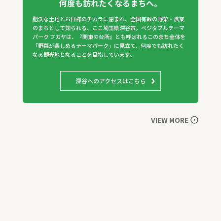
何度も訪れたくなるまちへ。
肥沃な土地とお日様のチカラに恵まれ、全国有数の野菜・農業
のまちとして知られる、ここ埼玉県深谷市。ベジタブルテーマ
パーク フカヤは、『関東の台所』とも呼ばれるこのまち全体を
「野菜が楽しめるテーマパーク」に見立て、何度でも訪れたく
なる観光地となることを目指しています。
深谷へのアクセスはこちら
VIEW MORE