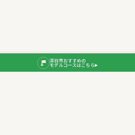
深谷市おすすめの
モデルコースはこちら
公式SNS
運営者情報
埼玉県深谷市産業ブランド推進室
〒366-8501 埼玉県深谷市仲町11-1
TEL：048-577-3819
公式サイト
プライバシーポリシー
深谷市ホームページ