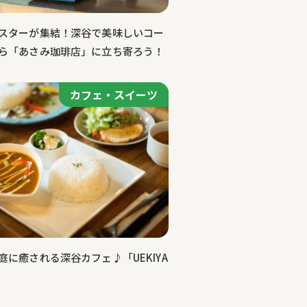
スターが集結！深谷で美味しいコー
ら「あさみ珈琲店」に立ち寄ろう！
カフェ・スイーツ
カフェ・スイーツ
庭に癒される深谷カフェ♪「UEKIYA