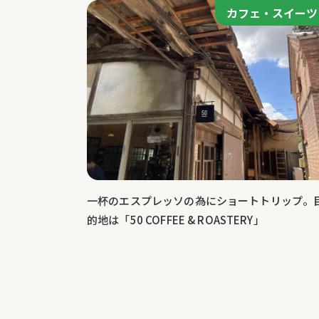
カフェ・スイーツ
カフェ・スイーツ
一杯のエスプレッソの為にショートトリップ。
的地は「50 COFFEE & ROASTERY」