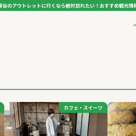
深谷のアウトレットに行くなら絶対訪れたい！おすすめ観光情
ク フカヤ VEGETABLE THEME PARK - FUKAYA -
ベジタブルテーマパ
VTPキャストミーテ
パートナー企業につ
市長インタビュー
生産者インタビュー
アンバサダー
お役立ち情報
レシピ集
カフェ・スイーツ
カフェ・スイーツ