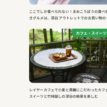
ここでしか食べられない！まめこうぼうの食べ
きグルメは、深谷 アウトレットでのお買い物の
いでに立ち寄りたいおすすめスポット！
カフェ・スイーツ
カフェ・スイーツ
レイヤーカフェで小麦と黒糖にこだわったカフ
スイーツと竹林越しの深谷の絶景を楽しむ