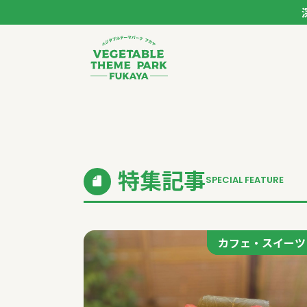
ベジタブルテーマパー
トップページ
モデルコース
特集記事
SPECIAL FEATURE
スポット
イベント
カフェ・スイーツ
カフェ・スイーツ
体験