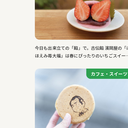
特集記事
今日も出来立ての「餡」で。古伝餡 濱岡屋の「
ほえみ苺大福」は春にぴったりのいちごスイー
ツ。
カフェ・スイーツ
カフェ・スイーツ