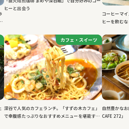
「直火焙煎珈琲 まめや深谷館」で自分好みのコー
ヒーと出会う
歩
コーヒーマイ
つ
ヒーを飲むな
カフェ・スイーツ
カフェ・スイーツ
ェ
深谷で人気のカフェランチ。「すずの木カフェ」
自然豊かなお
で幸腹感たっぷりなおすすめメニューを堪能す
CAFE 272」
る！