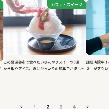
カフェ・スイーツ
カフェ・スイーツ
この夏深谷市で食べたいひんやりスイーツ8選｜
話題沸騰中！
かき氷やアイス、夏にぴったりの和菓子が楽しめ
ス」がアツい
目
る人気店をご紹介♪
1
2
3
4