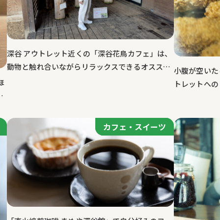
深谷 アウトレット近くの「深谷花鳥カフェ」は、
動物と触れ合いながらリラックスできるオススメ
小腹が空いた
のカフェ！
ほ
トレットへの
カフェ・スイーツ
カフェ・スイーツ