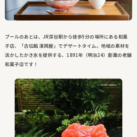
プールのあとは、
JR
深谷駅から徒歩
5
分の場所にある和菓
子店、「古伝餡 濱岡屋」でデザートタイム。地域の素材を
活かしたかき氷を提供する、
1891
年（明治
24
）創業の老舗
和菓子店です！