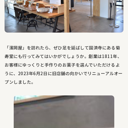
「濱岡屋」を訪れたら、ぜひ足を延ばして国済寺にある菊
寿堂にも行ってみてはいかがでしょうか。創業は
1811
年、
お客様にゆっくりと手作りのお菓子を選んでいただけるよ
うに、
2023
年
6
月
2
日に旧店舗の向かいでリニューアルオー
プンしました。