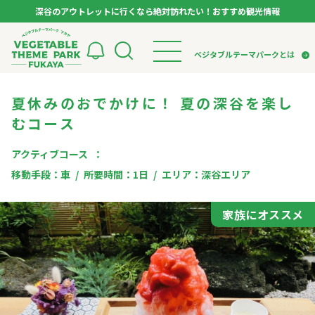
深谷のアウトレットに行くなら絶対訪れたい！おすすめ観光情報
ベジタブルテーマパーク フカヤ VEGETABLE T
ベジタブルテーマパークとは
夏休みのおでかけに！ 夏の深谷を楽し
トップページ
ベジタブルテーマパークとは
検索
むコース
VTPキャストミーティング
モデルコース
パートナー企業について
市長インタビュー
生産者インタビュー
アクティブコース
スポット
アンバサダー
お役立ち情報
移動手段：
車
所要時間：
1日
エリア：
深谷エリア
イベント
レシピ集
家族にオススメ
体験
特集記事