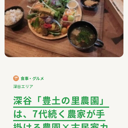
食事・グルメ
深谷エリア
深谷「豊土の里農園」
は、7代続く農家が手
掛ける農園×古民家カ