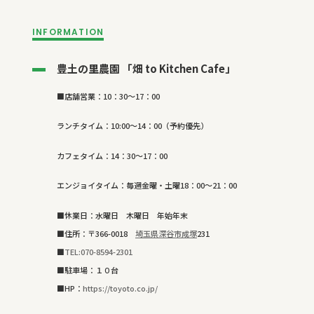
INFORMATION
豊土の里農園 「畑 to Kitchen Cafe」
■店舗営業：
10
：
30
～
17
：
00
ランチタイム：
10:00
～
14
：
00
（予約優先）
カフェタイム：
14
：
30
～
17
：
00
エンジョイタイム：毎週金曜・土曜
18
：
00
～
21
：
00
■休業日：水曜日 木曜日 年始年末
■住所：〒
366-0018
埼玉県深谷市成塚
231
■
TEL:070-8594-2301
■駐車場：１０台
■
HP
：
https://toyoto.co.jp/