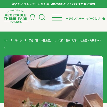
深谷のアウトレットに行くなら絶対訪れたい！おすすめ観光情報
ベジタブルテーマパーク フカヤ VEGETABLE T
ベジタブルテーマパークとは
トップページ
ベジタブルテーマパークとは
検索
TOP
味わう
深谷「豊土の里農園」は、7代続く農家が手掛ける農園×古民家カフ
VTPキャストミーティング
モデルコース
パートナー企業について
ェ
市長インタビュー
生産者インタビュー
スポット
アンバサダー
お役立ち情報
イベント
レシピ集
体験
特集記事