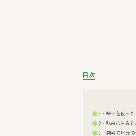
目次
1…味来を使った
2…味来の甘みと
3…深谷で地元