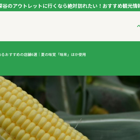
深谷のアウトレットに行くなら絶対訪れたい！おすすめ観光情
ク フカヤ VEGETABLE THEME PARK - FUKAYA -
ベジタブルテーマパ
めるおすすめの店舗6選｜夏の味覚「味来」ほか使用
VTPキャストミーテ
パートナー企業につ
市長インタビュー
生産者インタビュー
アンバサダー
お役立ち情報
レシピ集