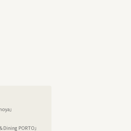
oya」
＆
Dining PORTO
」