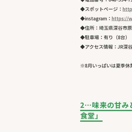
◆スポットページ：
htt
◆instagram：
https://
◆住所：埼玉県深谷市原郷
◆駐車場：有り（8台）
◆アクセス情報：JR深
※8月いっぱいは夏季休
2…味来の甘み
食堂」