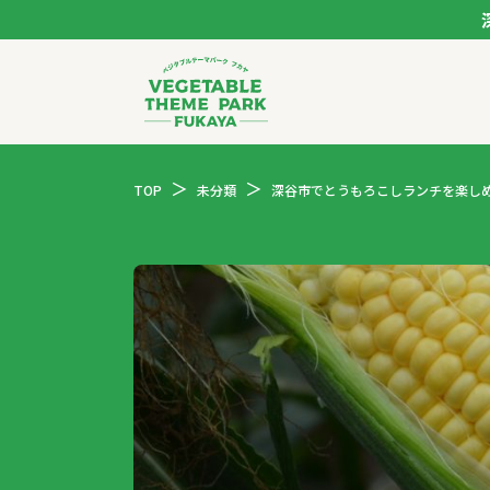
ベジタブルテーマパー
TOP
未分類
深谷市でとうもろこしランチを楽し
トップページ
モデルコース
スポット
イベント
体験