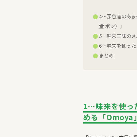
4…深谷産のあ
堂 ポン）」
5…味来三昧のメ
6…味来を使っ
まとめ
1…味来を使っ
める「Omoya