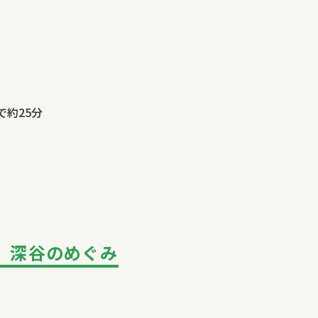
約25分
 深谷のめぐみ