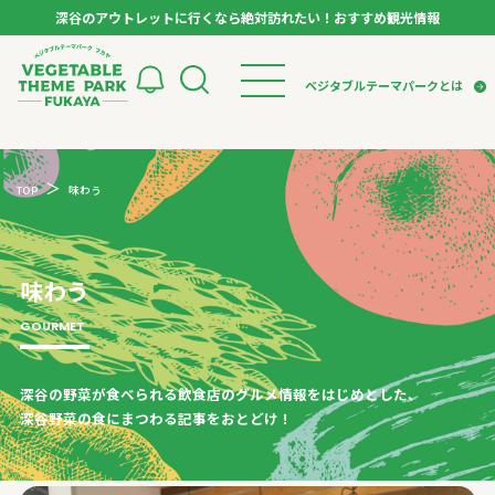
深谷のアウトレットに行くなら絶対訪れたい！おすすめ観光情報
ベジタブルテーマパーク フカヤ VEGETABLE T
ベジタブルテーマパークとは
トップページ
ベジタブルテーマパークとは
検索
TOP
味わう
VTPキャストミーティング
モデルコース
パートナー企業について
市長インタビュー
生産者インタビュー
スポット
アンバサダー
お役立ち情報
味わう
イベント
レシピ集
GOURMET
体験
特集記事
深谷の野菜が食べられる飲食店のグルメ情報をはじめとした、
深谷野菜の食にまつわる記事をおとどけ！