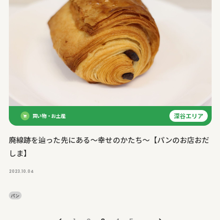
深谷エリア
買い物・お土産
廃線跡を辿った先にある〜幸せのかたち〜【パンのお店おだ
しま】
2023.10.04
パン