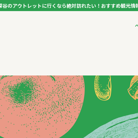
深谷のアウトレットに行くなら絶対訪れたい！おすすめ観光情
ク フカヤ VEGETABLE THEME PARK - FUKAYA -
ベジタブルテーマパ
VTPキャストミーテ
パートナー企業につ
市長インタビュー
生産者インタビュー
アンバサダー
お役立ち情報
レシピ集