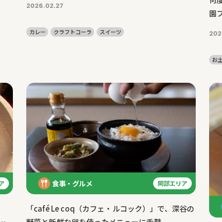
2026.02.27
園
カレー
クラフトコーラ
スイーツ
202
お
食事・グルメ
ア
岡部エリア
「café Le coq（カフェ・ルコック）」で、深谷の
み
野菜と新鮮な卵を使ったメニューに舌鼓