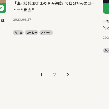
「直火焙煎珈琲 まめや深谷館」で自分好みのコー
ア
ヒーと出会う
2023.09.27
「ほ
一
ー
的地
カフェ
コーヒー
スイーツ
202
カ
1
2