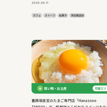
2026.06.11
カフェ
スイーツ
和菓子
深谷商店街
買い物・お土産
花園エリ
養鶏場直営のたまご専門店「Hanazono
TAMAYA」で、新鮮卵とこだわりスイーツをお