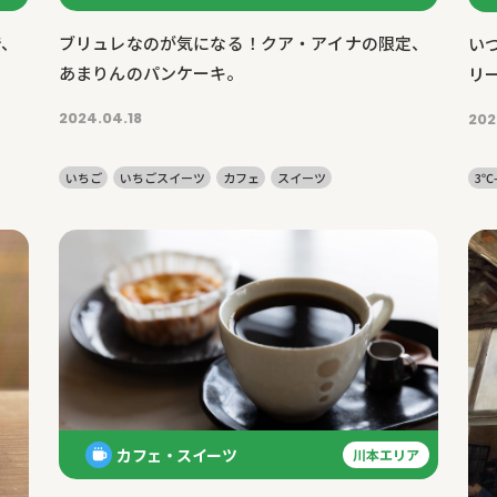
で、
ブリュレなのが気になる！クア・アイナの限定、
い
あまりんのパンケーキ。
リ
ち
2024.04.18
202
いちご
いちごスイーツ
カフェ
スイーツ
3℃-
カフェ・スイーツ
川本エリア