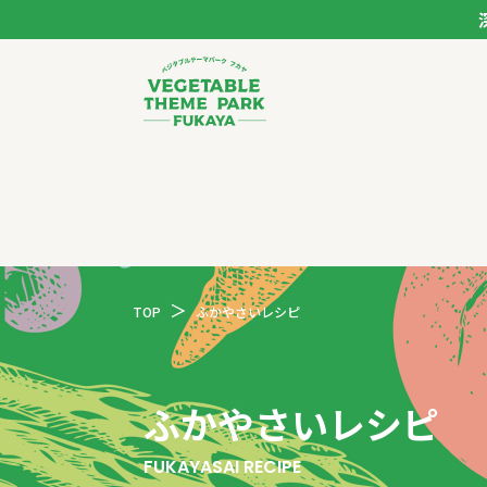
ベジタブルテーマパー
トップページ
モデルコース
TOP
ふかやさいレシピ
スポット
イベント
ふかやさいレシピ
体験
FUKAYASAI RECIPE