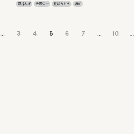
深谷ねぎ
渋沢栄一
煮ぼうとう
酒粕
...
3
4
5
6
7
...
10
...