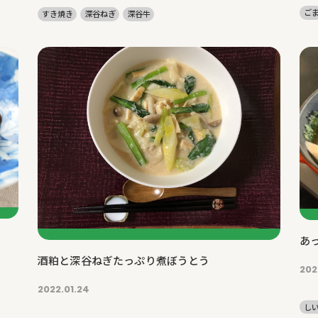
ご
すき焼き
深谷ねぎ
深谷牛
あ
酒粕と深谷ねぎたっぷり煮ぼうとう
202
2022.01.24
し