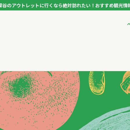
深谷のアウトレットに行くなら絶対訪れたい！おすすめ観光情
ク フカヤ VEGETABLE THEME PARK - FUKAYA -
ベジタブルテーマパ
VTPキャストミーテ
パートナー企業につ
市長インタビュー
生産者インタビュー
アンバサダー
お役立ち情報
レシピ集