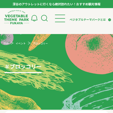
深谷のアウトレットに行くなら絶対訪れたい！おすすめ観光情報
ベジタブルテーマパーク フカヤ VEGETABLE T
ベジタブルテーマパークとは
トップページ
ベジタブルテーマパークとは
検索
TOP
イベント
ブロッコリー
VTPキャストミーティング
モデルコース
パートナー企業について
市長インタビュー
生産者インタビュー
スポット
アンバサダー
お役立ち情報
＃
ブロッコリー
イベント
レシピ集
体験
特集記事