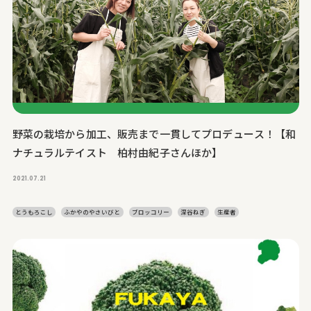
野菜の栽培から加工、販売まで一貫してプロデュース！【和
ナチュラルテイスト 柏村由紀子さんほか】
2021.07.21
とうもろこし
ふかやのやさいびと
ブロッコリー
深谷ねぎ
生産者