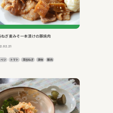
谷ねぎ麦みそ一本漬けの豚焼肉
2.02.21
ャベツ
トマト
深谷ねぎ
漬物
豚肉