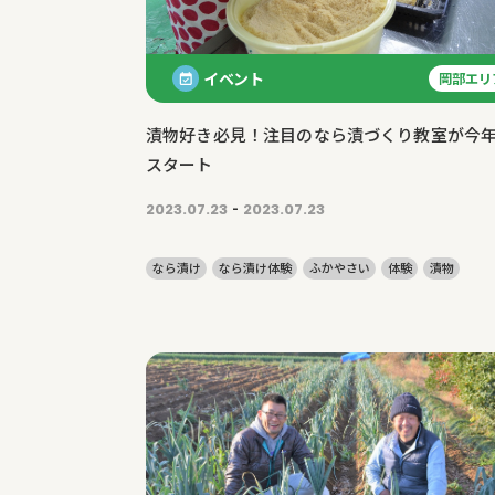
イベント
岡部エリ
漬物好き必見！注目のなら漬づくり教室が今
スタート
-
2023.07.23
2023.07.23
なら漬け
なら漬け体験
ふかやさい
体験
漬物