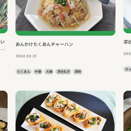
しい
深
あんかけたくあんチャーハン
 持
202
2022.02.21
キ
たくあん
中華
大根
深谷ねぎ
漬物