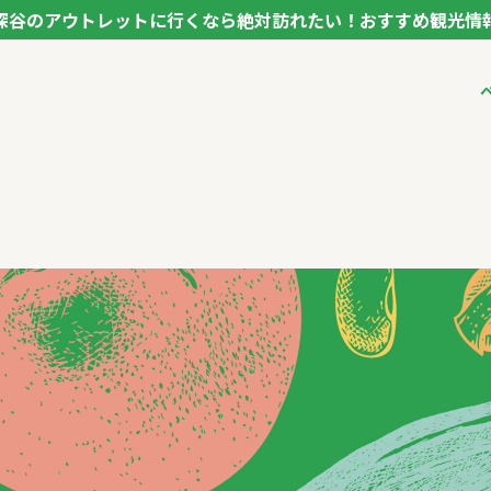
深谷のアウトレットに行くなら絶対訪れたい！おすすめ観光情
ク フカヤ VEGETABLE THEME PARK - FUKAYA -
ベジタブルテーマパ
VTPキャストミーテ
パートナー企業につ
市長インタビュー
生産者インタビュー
アンバサダー
お役立ち情報
レシピ集