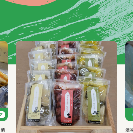
ア
ら漬
漬