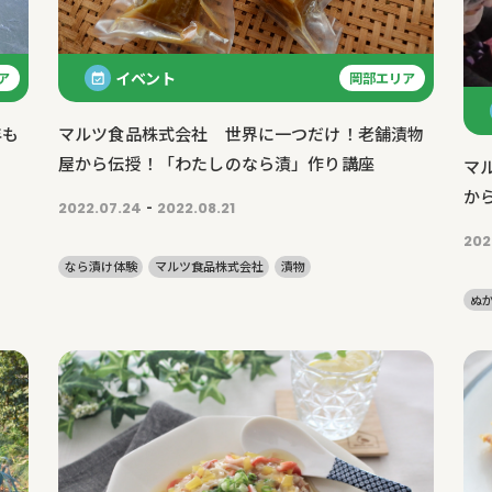
イベント
ア
岡部エリア
年も
マルツ食品株式会社 世界に一つだけ！老舗漬物
屋から伝授！「わたしのなら漬」作り講座
マ
か
-
2022.07.24
2022.08.21
202
なら漬け体験
マルツ食品株式会社
漬物
ぬ