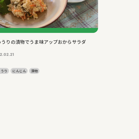
ゅうりの漬物でうま味アップおからサラダ
2.02.21
ゅうり
にんじん
漬物