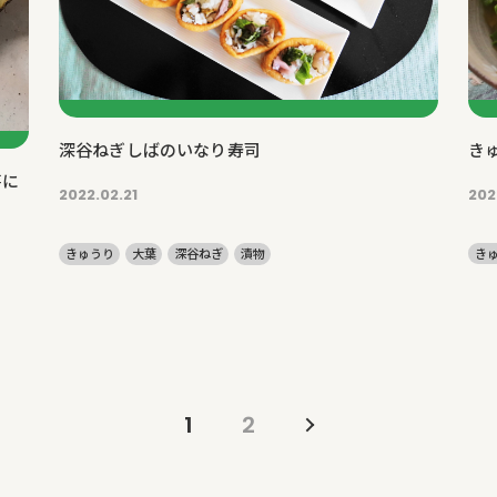
き
深谷ねぎしばのいなり寿司
芋に
202
2022.02.21
き
きゅうり
大葉
深谷ねぎ
漬物
1
2