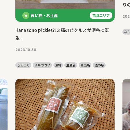
り
買い物・お土産
花園エリア
202
Hanazono pickles⁈３種のピクルスが深谷に誕
な
生！
2023.10.30
きゅうり
ふかやさい
漬物
生産者
直売所
道の駅