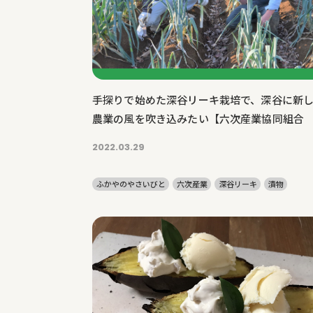
手探りで始めた深谷リーキ栽培で、深谷に新
農業の風を吹き込みたい【六次産業協同組合
田直光さん 久保田豪さん】
2022.03.29
ふかやのやさいびと
六次産業
深谷リーキ
漬物