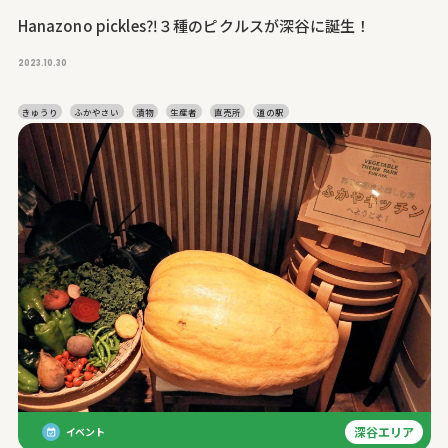
Hanazono pickles⁈３種のピクルスが深谷に誕生！
2023.10.30
きゅうり
ふかやさい
漬物
生産者
直売所
道の駅
深谷エリア
イベント