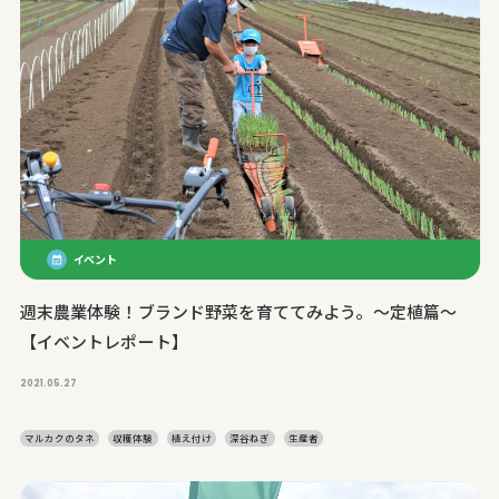
イベント
週末農業体験！ブランド野菜を育ててみよう。～定植篇～
【イベントレポート】
2021.05.27
マルカクのタネ
収穫体験
植え付け
深谷ねぎ
生産者