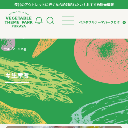
深谷のアウトレットに行くなら絶対訪れたい！おすすめ観光情報
ベジタブルテーマパーク フカヤ VEGETABLE T
ベジタブルテーマパークとは
トップページ
ベジタブルテーマパークとは
検索
TOP
生産者
VTPキャストミーティング
モデルコース
パートナー企業について
市長インタビュー
生産者インタビュー
スポット
アンバサダー
お役立ち情報
＃
生産者
イベント
レシピ集
体験
特集記事