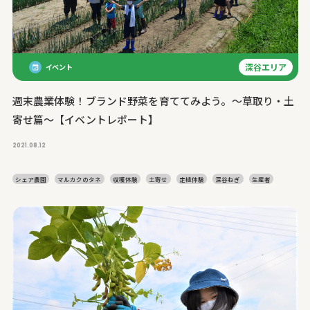
深谷エリア
イベント
週末農業体験！ブランド野菜を育ててみよう。～草取り・土
寄せ篇～【イベントレポート】
2021.08.12
シェア農園
マルカクのタネ
収穫体験
土寄せ
定植体験
深谷ねぎ
生産者