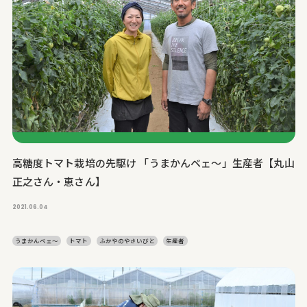
高糖度トマト栽培の先駆け 「うまかんベェ～」生産者【丸山
正之さん・恵さん】
2021.06.04
うまかんベェ～
トマト
ふかやのやさいびと
生産者