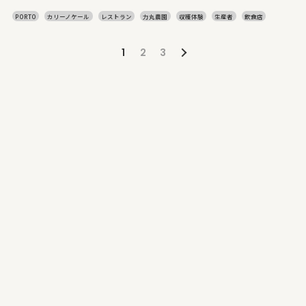
PORTO
カリーノケール
レストラン
力丸農園
収穫体験
生産者
飲食店
1
2
3