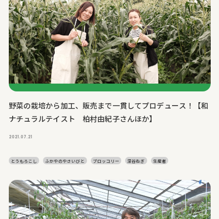
野菜の栽培から加工、販売まで一貫してプロデュース！【和
ナチュラルテイスト 柏村由紀子さんほか】
2021.07.21
とうもろこし
ふかやのやさいびと
ブロッコリー
深谷ねぎ
生産者