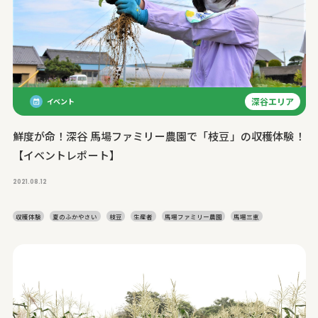
深谷エリア
イベント
鮮度が命！深谷 馬場ファミリー農園で「枝豆」の収穫体験！
【イベントレポート】
2021.08.12
収穫体験
夏のふかやさい
枝豆
生産者
馬場ファミリー農園
馬場三恵