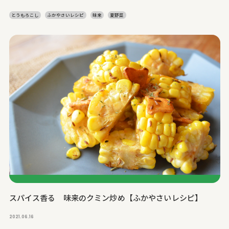
とうもろこし
ふかやさいレシピ
味来
夏野菜
スパイス香る 味来のクミン炒め【ふかやさいレシピ】
2021.06.16