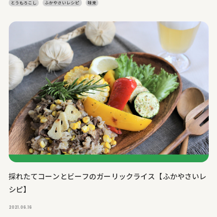
とうもろこし
ふかやさいレシピ
味来
採れたてコーンとビーフのガーリックライス【ふかやさいレ
シピ】
2021.06.16