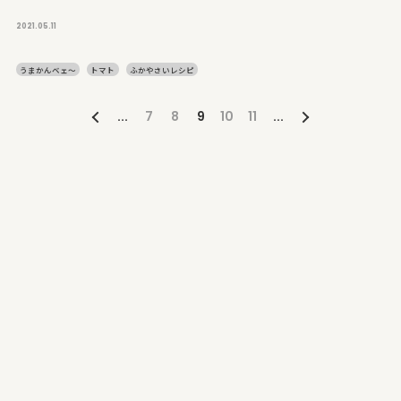
2021.05.11
うまかんベェ～
トマト
ふかやさいレシピ
...
7
8
9
10
11
...