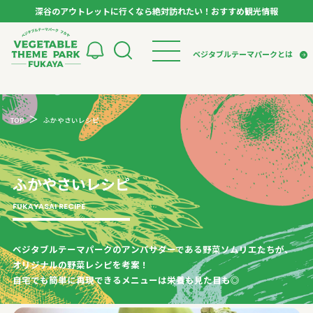
深谷のアウトレットに行くなら絶対訪れたい！おすすめ観光情報
ベジタブルテーマパーク フカヤ VEGETABLE T
ベジタブルテーマパークとは
トップページ
ベジタブルテーマパークとは
検索
TOP
ふかやさいレシピ
VTPキャストミーティング
モデルコース
パートナー企業について
市長インタビュー
生産者インタビュー
スポット
アンバサダー
お役立ち情報
ふかやさいレシピ
イベント
レシピ集
FUKAYASAI RECIPE
体験
特集記事
ベジタブルテーマパークのアンバサダーである野菜ソムリエたちが、
オリジナルの野菜レシピを考案！
自宅でも簡単に再現できるメニューは栄養も見た目も◎