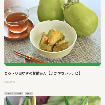
とろ～り白なすの甘酢あん【ふかやさいレシピ】
2021.08.12
ふかやさいレシピ
白なす